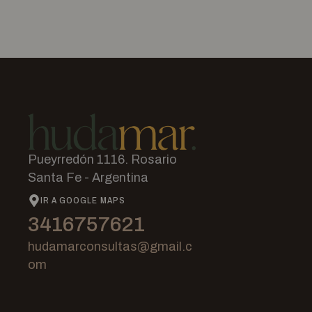
Pueyrredón 1116. Rosario
Santa Fe - Argentina
IR A GOOGLE MAPS
3416757621
hudamarconsultas@gmail.c
om