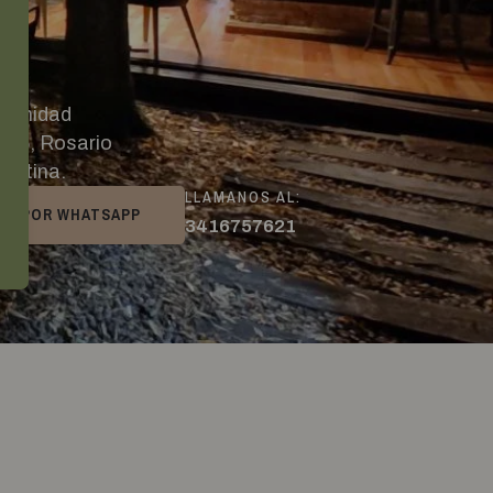
munidad
116, Rosario
entina.
LLAMANOS AL:
BIR POR WHATSAPP
3416757621