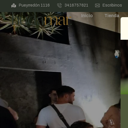
Pueyrredón 1116
3416757621
Escribinos
Inicio
Tienda