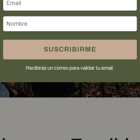
Hudamar Co
Pueyrredón 1
Santa Fe, Arg
SUSCRIBIRME
s
ESCRI
Recibirás un correo para validar tu email.