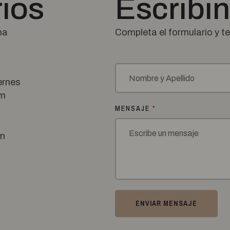
ios
Escribi
ma
Completa el formulario y t
ernes
pm
MENSAJE
*
m
ENVIAR MENSAJE