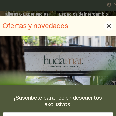
M
Talleres & Experiencias
Espacios de intercambio
Blog
×
Ofertas y novedades
¡Suscríbete para recibir descuentos
exclusivos!