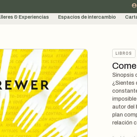
lleres & Experiencias
Espacios de intercambio
Cart
LIBROS
Comer
Sinopsis 
¿Sientes 
constante
imposible
autor del
plan comp
relación 