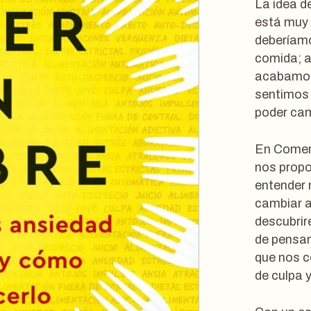
La idea d
está muy 
deberíamo
comida; a
acabamos 
sentimos 
poder cam
En Comer 
nos propo
entender 
cambiar a
descubrir
de pensam
que nos c
de culpa y