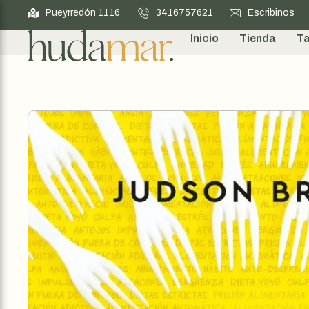
Pueyrredón 1116
3416757621
Escribinos
Inicio
Tienda
Ta