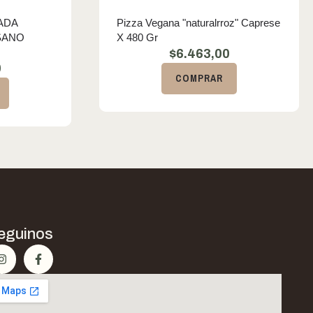
ADA
Pizza Vegana "naturalrroz" Caprese
SANO
X 480 Gr
$
6.463,00
0
COMPRAR
eguinos