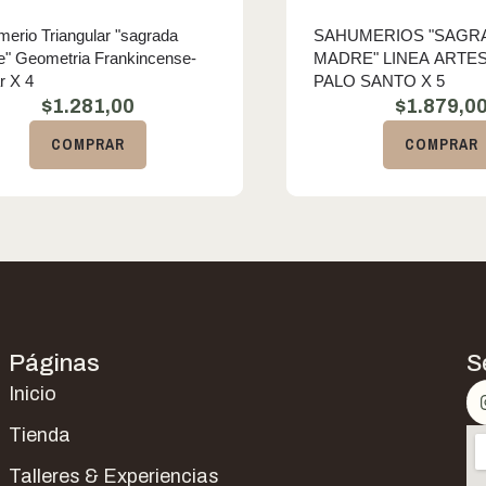
erio Triangular "sagrada
SAHUMERIOS "SAGR
" Geometria Frankincense-
MADRE" LINEA ARTE
r X 4
PALO SANTO X 5
$
1.281,00
$
1.879,0
COMPRAR
COMPRAR
Páginas
S
Inicio
Tienda
Talleres & Experiencias