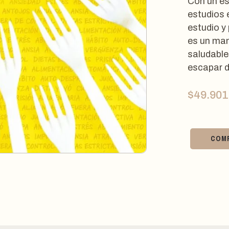
Con un est
estudios 
estudio y
es un man
saludable
escapar d
$
49.901
COM