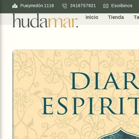
Pueyrredón 1116
3416757621
Escribinos
Inicio
Tienda
Ta