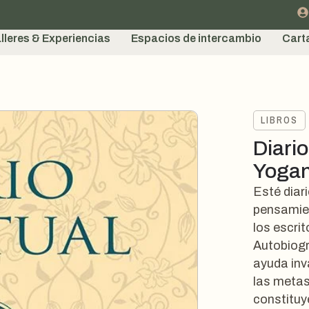
lleres & Experiencias
Espacios de intercambio
Cart
LIBROS
Diari
Yoga
Esté diar
pensamien
los escri
Autobiogr
ayuda inv
las metas 
constituy