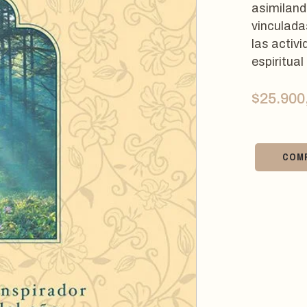
asimiland
vinculada
las activi
espiritual
$
25.900
COM