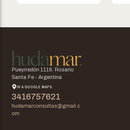
Pueyrredón 1116. Rosario
Santa Fe - Argentina
IR A GOOGLE MAPS
3416757621
hudamarconsultas@gmail.c
om