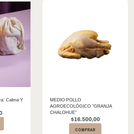
era¨ Calma Y
MEDIO POLLO
AGROECOLÓGICO "GRANJA
CHALOHUE"
0
$
16.500,00
COMPRAR