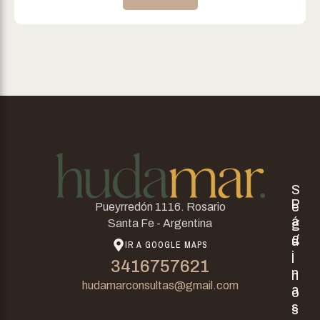
S
P
e
Pueyrredón 1116. Rosario
á
g
Santa Fe - Argentina
g
u
IR A GOOGLE MAPS
i
i
3416757621
n
n
hudamarconsultas@gmail.com
a
o
s
s