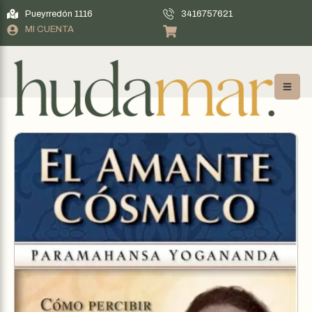
Pueyrredón 1116
3416757621
MI CUENTA