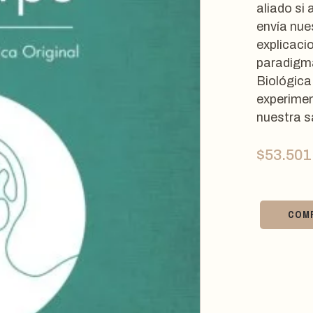
aliado si
envía nue
explicacio
paradigma
Biológica
experimen
nuestra s
$
53.501
COM