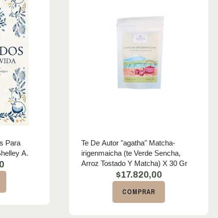
s Para
Te De Autor "agatha" Matcha-
 Kaehr, Shelley A.
irigenmaicha (te Verde Sencha,
Arroz Tostado Y Matcha) X 30 Gr
0
$
17.820,00
COMPRAR