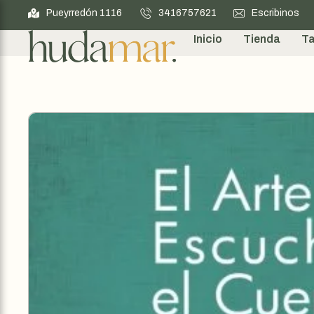
Pueyrredón 1116
3416757621
Escribinos
Inicio
Tienda
Ta