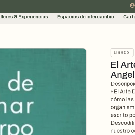
lleres & Experiencias
Espacios de intercambio
Cart
LIBROS
El Ar
Angel
Descripc
«El Arte 
cómo las 
organismo
escrito p
Descodifi
nuestro c