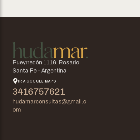
Pueyrredón 1116. Rosario
Santa Fe - Argentina
IR A GOOGLE MAPS
3416757621
hudamarconsultas@gmail.c
om