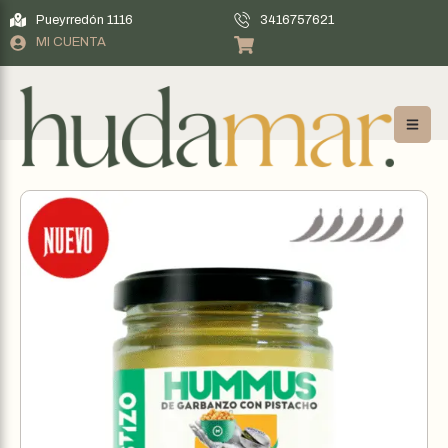
Pueyrredón 1116
3416757621
MI CUENTA