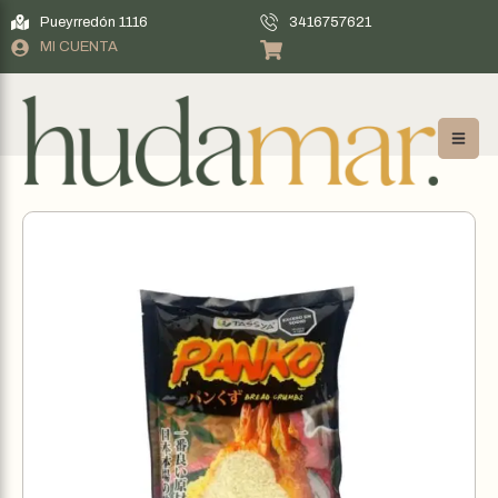
Pueyrredón 1116
3416757621
MI CUENTA