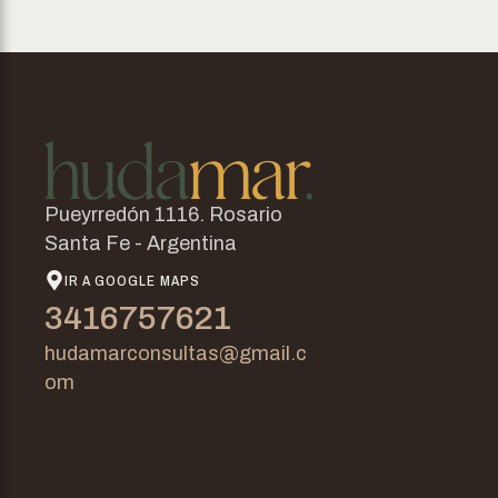
Pueyrredón 1116. Rosario
Santa Fe - Argentina
IR A GOOGLE MAPS
3416757621
hudamarconsultas@gmail.c
om