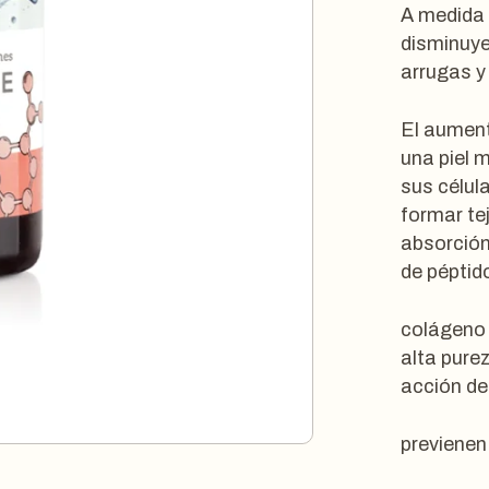
A medida 
disminuye
arrugas y 
El aument
una piel 
sus célul
formar te
absorción
de péptid
colágeno 
alta pure
acción de 
previenen