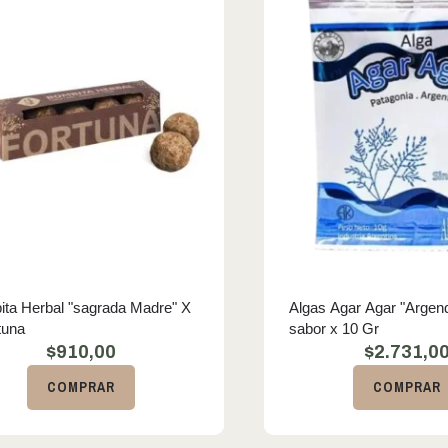
ta Herbal "sagrada Madre" X
Algas Agar Agar "Argend
tuna
sabor x 10 Gr
$
910,00
$
2.731,0
COMPRAR
COMPRAR