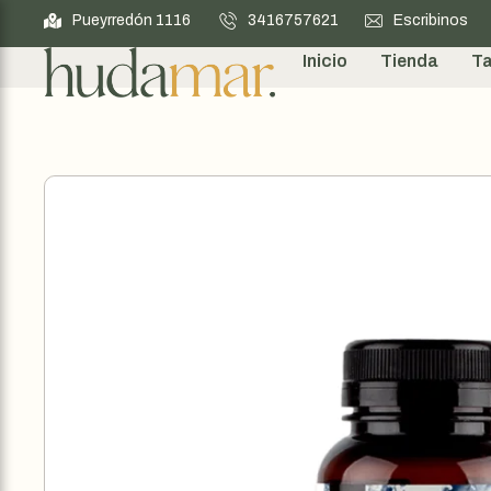
Pueyrredón 1116
3416757621
Escribinos
Inicio
Tienda
Ta