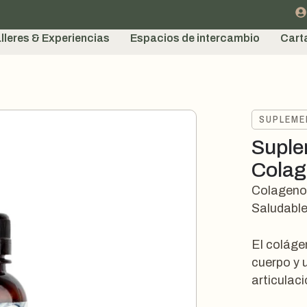
lleres & Experiencias
Espacios de intercambio
Cart
SUPLEM
Suple
Colag
Colageno+
Saludabl
El coláge
cuerpo y 
articulac