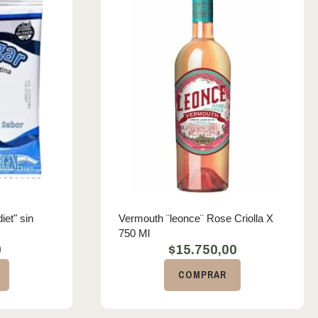
iet" sin
Vermouth ¨leonce¨ Rose Criolla X
750 Ml
0
$
15.750,00
COMPRAR