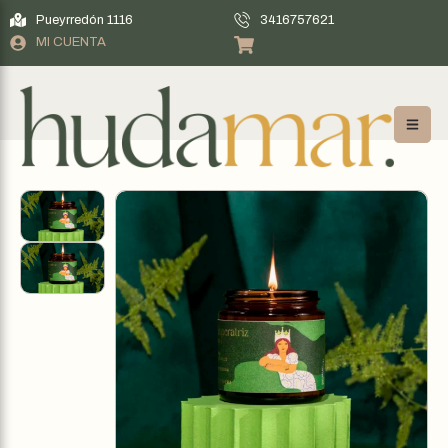
Pueyrredón 1116
3416757621
MI CUENTA