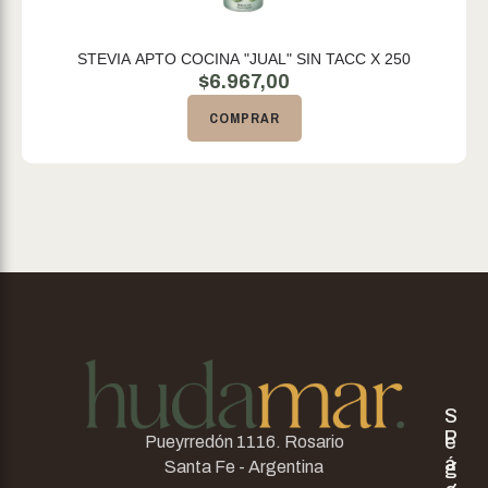
STEVIA APTO COCINA "JUAL" SIN TACC X 250
$
6.967,00
COMPRAR
S
P
e
Pueyrredón 1116. Rosario
á
g
Santa Fe - Argentina