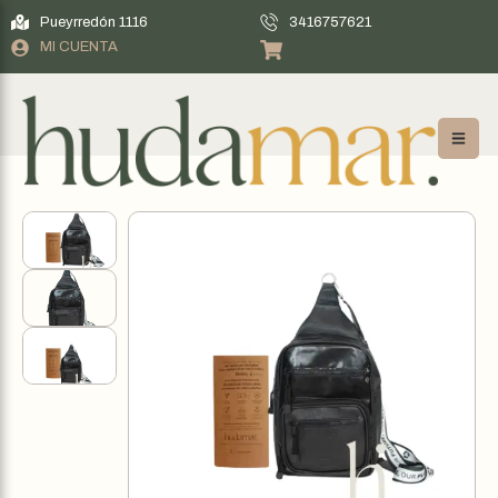
Pueyrredón 1116
3416757621
MI CUENTA