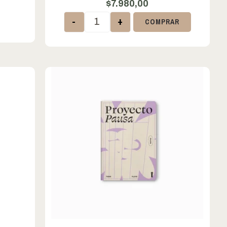
$
7.980,00
-
+
COMPRAR