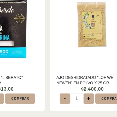
 "LIBERATO"
AJO DESHIDRATADO "LOF WE
R
NEWEN" EN POLVO X 25 GR
813,00
$
2.400,00
+
-
+
COMPRAR
COMPRA