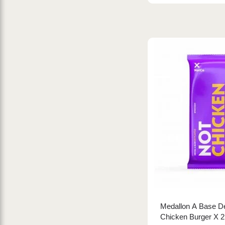
Day by Day
Del Campo
Delicel
Denale
Destaccado
Diatuland
Dicomere
Dimax
Dinamia
Don Paisa
Doña Dominga
Doña Magdalena
Dr Cacao
Dulces del Jardin
Medallon A Base De
Chicken Burger X 2
El Brocal