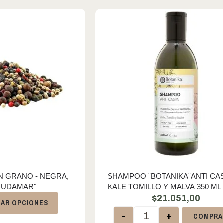
EN GRANO - NEGRA,
SHAMPOO ¨BOTANIKA¨ANTI CA
HUDAMAR"
KALE TOMILLO Y MALVA 350 ML
$
21.051,00
AR OPCIONES
-
+
COMPRA