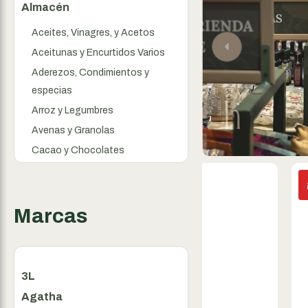
Almacén
Aceites, Vinagres, y Acetos
Aceitunas y Encurtidos Varios
Aderezos, Condimientos y
especias
Arroz y Legumbres
Avenas y Granolas
Cacao y Chocolates
Cereales
Conservas
Dulces y Mermeladas
Marcas
Endulzantes
Frutas desecadas
Frutos secos
3L
Galletitas y Snacks
Agatha