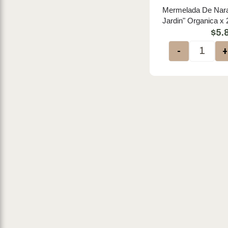
Mermelada De Nara
Fumeiga
Jardin" Organica x
Gen G
$
5.
Gentech
-
Get Real
God Bless You
Granger
Granja Chalohue
Granomax
Guaina Del Sur
Habitat
Hera
Hierbas del Oasis
Hierbas y Esencias
Hippie Love
Hudamar