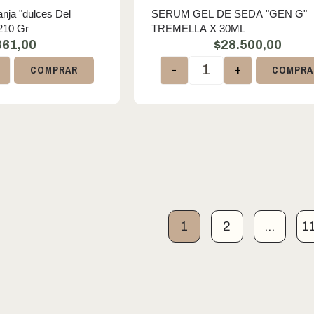
nja "dulces Del
SERUM GEL DE SEDA "GEN G"
 210 Gr
TREMELLA X 30ML
861,00
$
28.500,00
+
-
+
COMPRAR
COMPRA
1
2
…
1