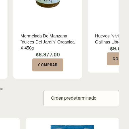
Mermelada De Manzana
Huevos "viviana"
"dulces Del Jardín" Organica
Gallinas Libres M
X 450g
$
9.900
$
6.877,00
COMPR
COMPRAR