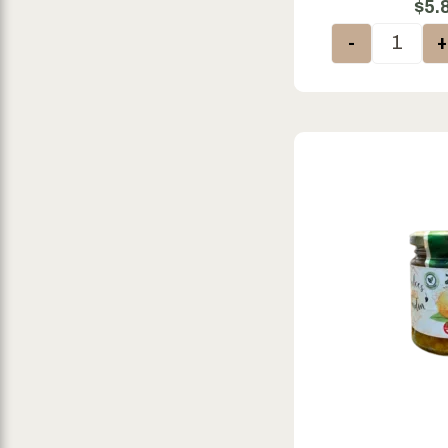
$
5.
El Castillo
-
El Quilla
El Temple
Entre Nuts
Facilitas
Familia Zuccardi
Fans de la Masa
Felices Las Vacas
Fera
Finca Paru
Fiorella
Fleibor
Flora
Franks
Fu Sheng