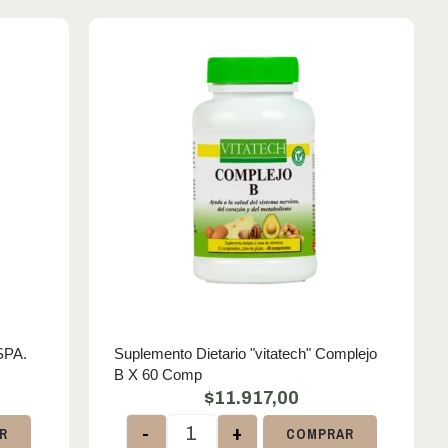
SPA.
Suplemento Dietario "vitatech" Complejo
B X 60 Comp
$
11.917,00
-
+
R
COMPRAR