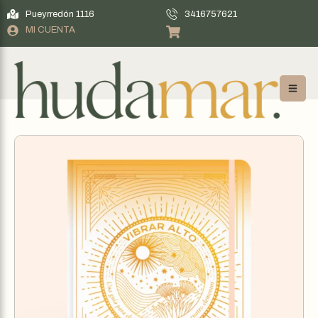
Pueyrredón 1116
3416757621
MI CUENTA