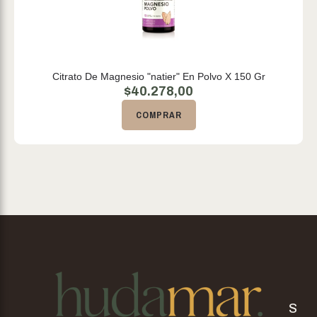
Citrato De Magnesio "natier" En Polvo X 150 Gr
$
40.278,00
COMPRAR
S