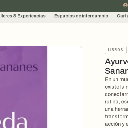
lleres & Experiencias
Espacios de intercambio
Cart
LIBROS
Ayurv
Sana
En un mun
existe la
conectarn
rutina, e
una herra
transform
acción y 