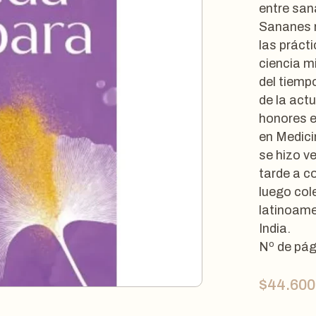
entre sana
Sananes r
las práct
ciencia m
del tiemp
de la act
honores e
en Medici
se hizo v
tarde a c
luego col
latinoame
India.
Nº de pág
$
44.600