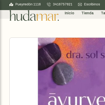
Pueyrredón 1116
3416757621
Escribinos
Inicio
Tienda
Ta