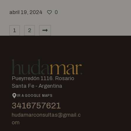
abril 19, 2024
0
1
2
Pueyrredón 1116. Rosario
Santa Fe - Argentina
IR A GOOGLE MAPS
3416757621
hudamarconsultas@gmail.c
om