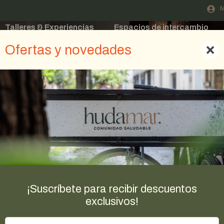
M
Talleres & Experiencias
Espacios de intercambio
Blog
×
Ofertas y novedades
¡Suscríbete para recibir descuentos
exclusivos!