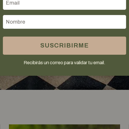
 Vida Natural
da consciente: te invitamos a descubrir guías
gredientes orgánicos, el origen sostenible de
a cuidar de ti y del planeta, todo para nutrir tu
SUSCRIBIRME
n la naturaleza, ¡explora, aprende y vive natural
Recibirás un correo para validar tu email.