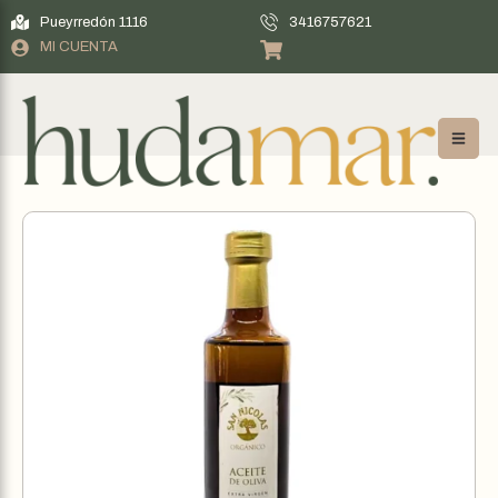
Pueyrredón 1116
3416757621
MI CUENTA