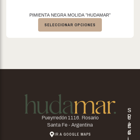
PIMIENTA NEGRA MOLIDA "HUDAMAR"
SELECCIONAR OPCIONES
S
P
e
Pueyrredón 1116. Rosario
á
g
Santa Fe - Argentina
g
u
IR A GOOGLE MAPS
i