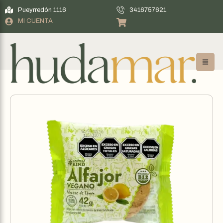
Pueyrredón 1116
3416757621
MI CUENTA