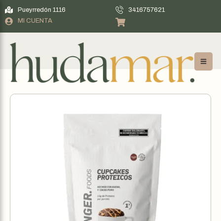
Pueyrredón 1116
3416757621
MI CUENTA