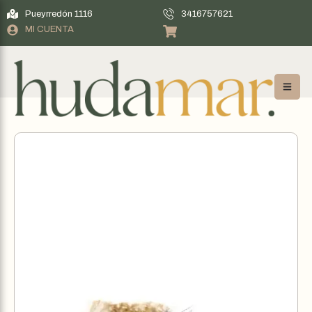
Pueyrredón 1116
3416757621
MI CUENTA