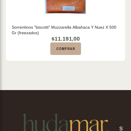
Sorrentinos "biscotti" Muzzarella Albahaca Y Nuez X 500
Gr (freezados)
$
11.191,00
COMPRAR
S