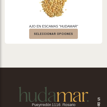
AJO EN ESCAMAS "HUDAMAR"
SELECCIONAR OPCIONES
S
P
e
Pueyrredón 1116. Rosario