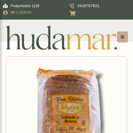
Pueyrredón 1116
3416757621
MI CUENTA