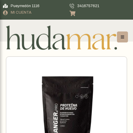
Pueyrredón 1116
3416757621
MI CUENTA