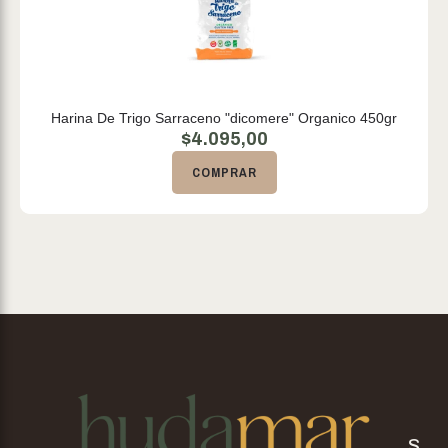
Harina De Trigo Sarraceno "dicomere" Organico 450gr
$
4.095,00
COMPRAR
S