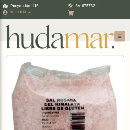
Pueyrredón 1116
3416757621
MI CUENTA