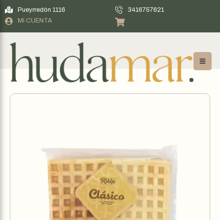
Pueyrredón 1116
3416757621
MI CUENTA