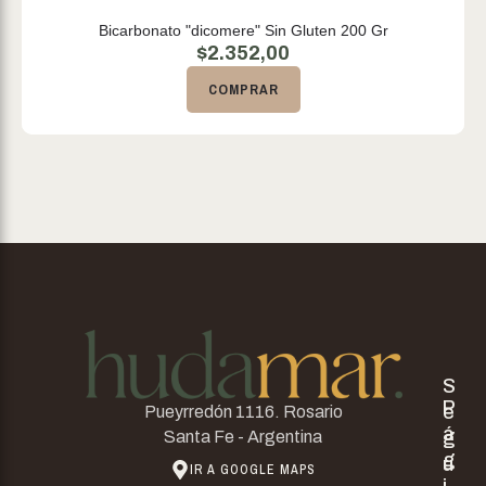
Bicarbonato "dicomere" Sin Gluten 200 Gr
$
2.352,00
COMPRAR
S
P
e
Pueyrredón 1116. Rosario
á
g
Santa Fe - Argentina
g
u
IR A GOOGLE MAPS