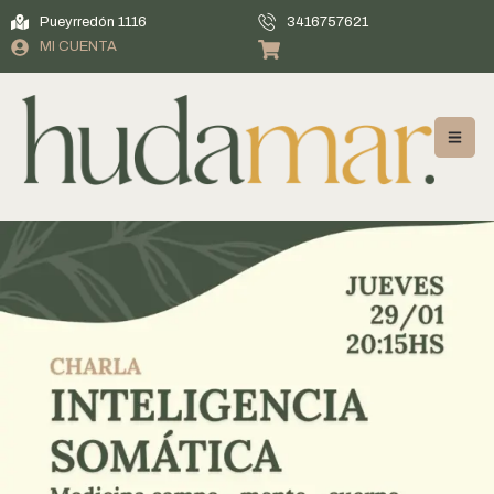
Pueyrredón 1116
3416757621
MI CUENTA