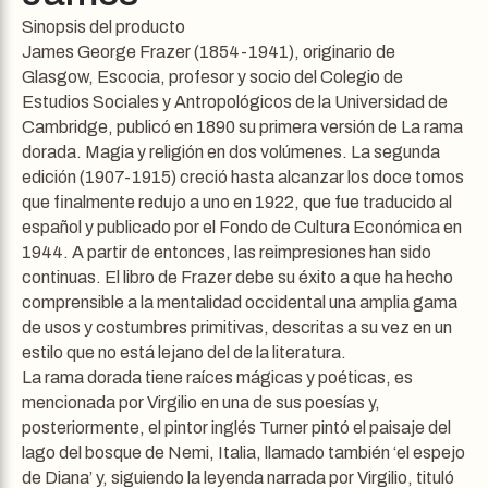
Sinopsis del producto
James George Frazer (1854-1941), originario de
Glasgow, Escocia, profesor y socio del Colegio de
Estudios Sociales y Antropológicos de la Universidad de
Cambridge, publicó en 1890 su primera versión de La rama
dorada. Magia y religión en dos volúmenes. La segunda
edición (1907-1915) creció hasta alcanzar los doce tomos
que finalmente redujo a uno en 1922, que fue traducido al
español y publicado por el Fondo de Cultura Económica en
1944. A partir de entonces, las reimpresiones han sido
continuas. El libro de Frazer debe su éxito a que ha hecho
comprensible a la mentalidad occidental una amplia gama
de usos y costumbres primitivas, descritas a su vez en un
estilo que no está lejano del de la literatura.
La rama dorada tiene raíces mágicas y poéticas, es
mencionada por Virgilio en una de sus poesías y,
posteriormente, el pintor inglés Turner pintó el paisaje del
lago del bosque de Nemi, Italia, llamado también ‘el espejo
de Diana’ y, siguiendo la leyenda narrada por Virgilio, tituló