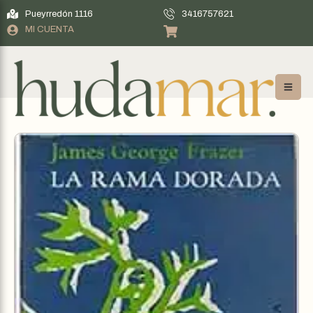
Pueyrredón 1116
3416757621
MI CUENTA