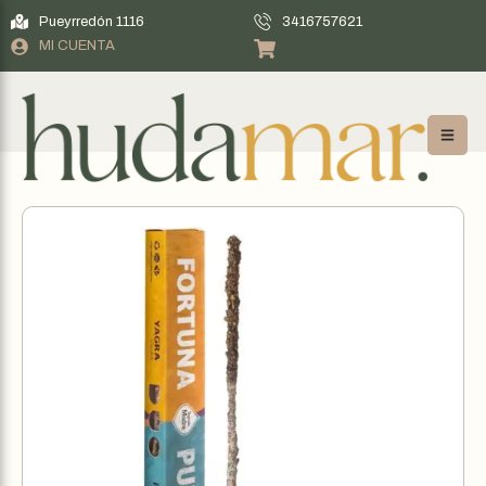
Pueyrredón 1116
3416757621
MI CUENTA