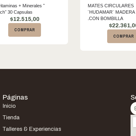
vitaminas + Minerales "
MATES CIRCULARES
ech" 30 Capsulas
¨HUDAMAR¨ MADERA
.CON BOMBILLA
$
12.515,00
$
22.361,0
COMPRAR
COMPRAR
Páginas
S
Inicio
Tienda
Talleres & Experiencias