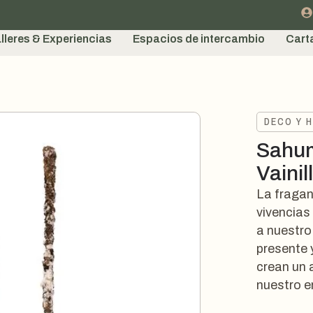
lleres & Experiencias
Espacios de intercambio
Cart
DECO Y 
Sahum
Vainil
La fraganc
vivencias
a nuestro
presente y
crean un 
nuestro e