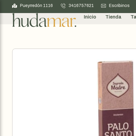
Pueyrredón 1116
3416757621
Escribinos
Inicio
Tienda
Ta