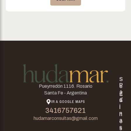
S
P
e
Pueyrredón 1116. Rosario
á
g
Santa Fe - Argentina
g
u
IR A GOOGLE MAPS
i
i
3416757621
n
n
hudamarconsultas@gmail.com
a
o
s
s