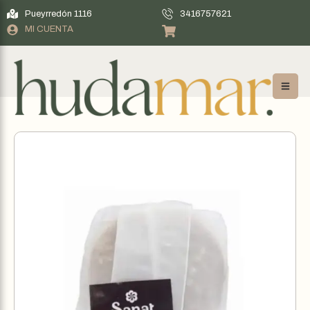
Pueyrredón 1116
3416757621
MI CUENTA