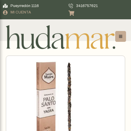
Pueyrredón 1116
3416757621
MI CUENTA