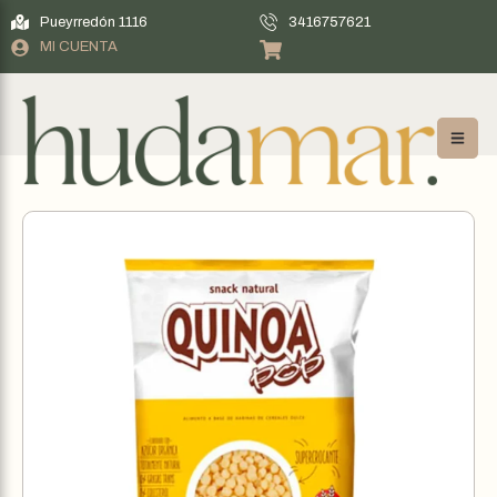
Pueyrredón 1116
3416757621
MI CUENTA