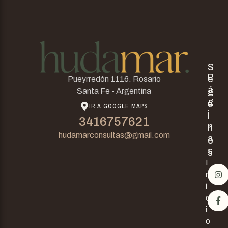
S
P
e
Pueyrredón 1116. Rosario
á
g
Santa Fe - Argentina
g
u
IR A GOOGLE MAPS
i
i
3416757621
n
n
hudamarconsultas@gmail.com
a
o
s
s
I
n
i
c
i
o