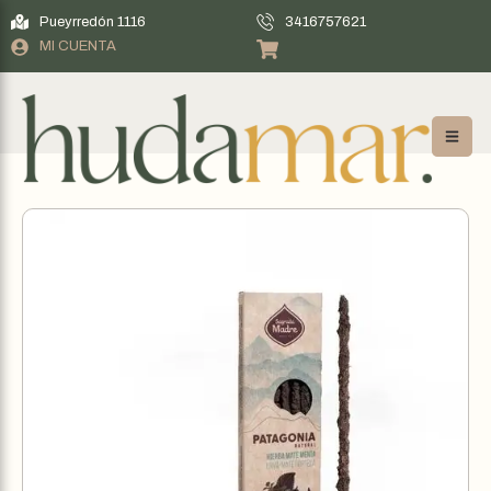
Pueyrredón 1116
3416757621
MI CUENTA