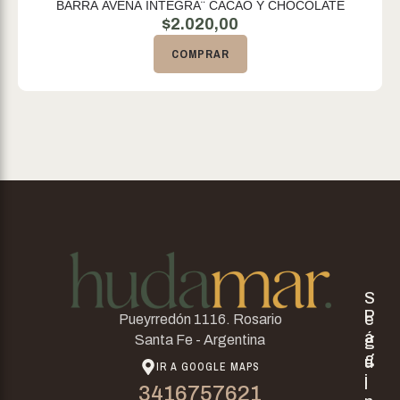
BARRA AVENA INTEGRA¨ CACAO Y CHOCOLATE
$
2.020,00
COMPRAR
S
P
e
Pueyrredón 1116. Rosario
á
g
Santa Fe - Argentina
g
u
IR A GOOGLE MAPS
i
i
3416757621