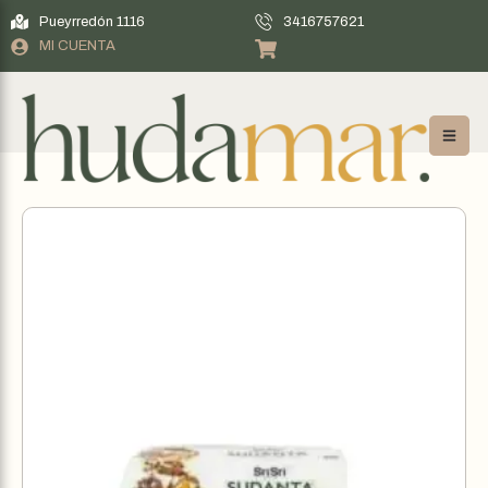
Pueyrredón 1116
3416757621
MI CUENTA