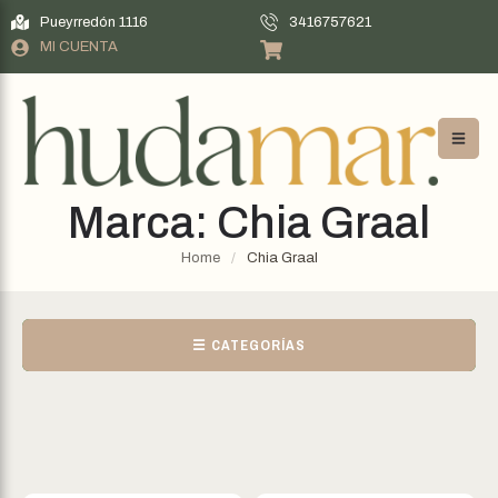
Pueyrredón 1116
3416757621
MI CUENTA
Marca:
Chia Graal
Home
/
Chia Graal
☰ CATEGORÍAS