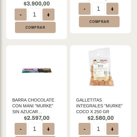
GERMEN DE TRIGO Y
$
3.900,00
-
+
LINO
-
+
COMPRAR
COMPRAR
BARRA CHOCOLATE
GALLETITAS
CON MANI "MURKE"
INTEGRALES "MURKE"
SIN AZUCAR
COCO X 250 GR
AGREGADO X 85 GR
$
2.597,00
$
2.580,00
-
+
-
+