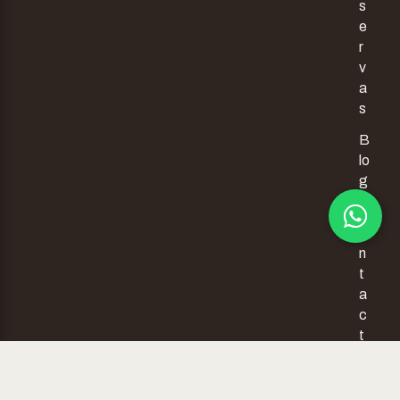
s
e
r
v
a
s
B
lo
g
C
o
n
t
a
c
t
o
-
Diseño web
Hudamar Comunidad - Todos los derechos
Sessionstudio