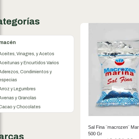
ategorías
lmacén
Aceites, Vinagres, y Acetos
Aceitunas y Encurtidos Varios
Aderezos, Condimientos y
especias
Arroz y Legumbres
Avenas y Granolas
Cacao y Chocolates
Cereales
Conservas
Sal Fina ¨macrozen¨ Marina
500 Gr
Dulces y Mermeladas
arcas