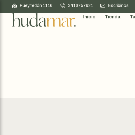
Pueyrredón 1116
3416757621
Escribinos
Inicio
Tienda
Ta