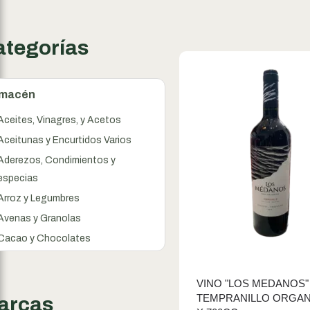
ategorías
lmacén
Aceites, Vinagres, y Acetos
Aceitunas y Encurtidos Varios
Aderezos, Condimientos y
especias
Arroz y Legumbres
Avenas y Granolas
Cacao y Chocolates
Cereales
Conservas
VINO "LOS MEDANOS"
TEMPRANILLO ORGAN
Dulces y Mermeladas
arcas