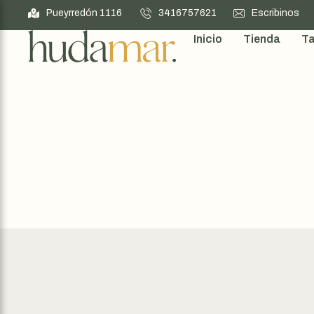
Pueyrredón 1116
3416757621
Escribinos
Inicio
Tienda
Ta