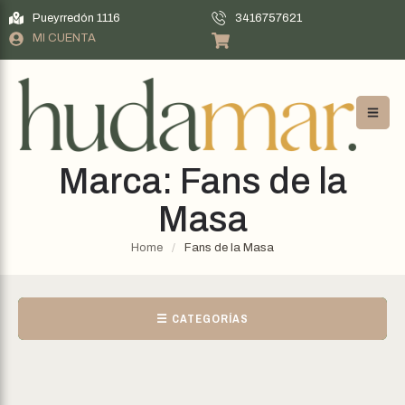
Pueyrredón 1116
3416757621
MI CUENTA
Marca:
Fans de la
Masa
Home
/
Fans de la Masa
☰ CATEGORÍAS