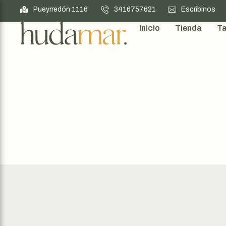
Pueyrredón 1116
3416757621
Escribinos
Inicio
Tienda
Ta