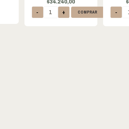
$
34.240,00
$
-
+
-
COMPRAR