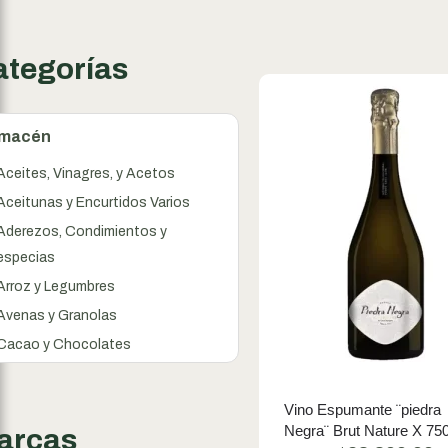
ategorías
lmacén
Aceites, Vinagres, y Acetos
Aceitunas y Encurtidos Varios
Aderezos, Condimientos y
especias
Arroz y Legumbres
Avenas y Granolas
Cacao y Chocolates
Cereales
Conservas
Vino Espumante ¨piedra
Negra¨ Brut Nature X 75
Dulces y Mermeladas
arcas