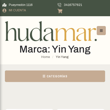
Pueyrredón 1116
3416757621
MI CUENTA
Marca:
Yin Yang
Home
/
Yin Yang
☰ CATEGORÍAS