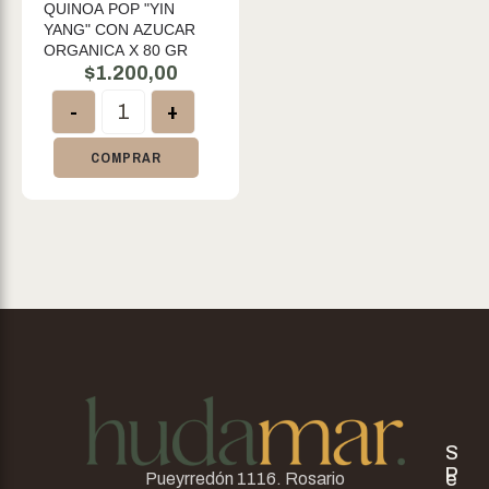
QUINOA POP "YIN
YANG" CON AZUCAR
ORGANICA X 80 GR
$
1.200,00
-
+
COMPRAR
S
P
e
Pueyrredón 1116. Rosario