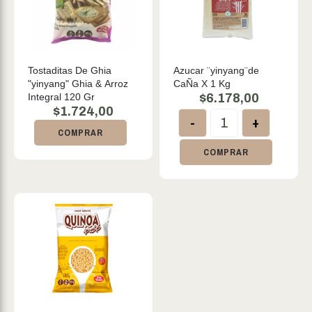
Tostaditas De Ghia
Azucar ¨yinyang¨de
"yinyang" Ghia & Arroz
CaÑa X 1 Kg
Integral 120 Gr
$
6.178,00
$
1.724,00
-
+
COMPRAR
COMPRAR