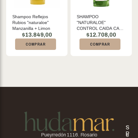
Shampoo Reflejos
SHAMPOO
Rubios "naturaloe"
"NATURALOE"
Manzanilla + Limon
CONTROL CAIDA CAB
$
13.849,00
GRASOS X 360 ML
$
12.708,00
COMPRAR
COMPRAR
S
P
e
Pueyrredón 1116. Rosario