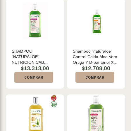
SHAMPOO
Shampoo "naturaloe"
"NATURALOE"
Control Caida Aloe Vera
NUTRICION CAB
Ortiga Y D-pantenol X
TEÑIDOS X 360 ML
$
13.313,00
360 Ml
$
12.708,00
COMPRAR
COMPRAR