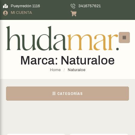
Pueyrredón 1116
3416757621
MI CUENTA
Marca:
Naturaloe
Home
/
Naturaloe
☰ CATEGORÍAS