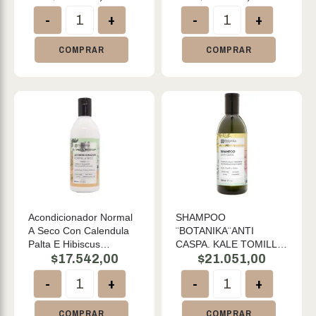
-
+
-
+
COMPRAR
COMPRAR
Acondicionador Normal
SHAMPOO
A Seco Con Calendula
¨BOTANIKA¨ANTI
Palta E Hibiscus
CASPA. KALE TOMILLO
"botanika" Cruelty Free
$
17.542,00
Y MALVA 350 ML
$
21.051,00
350ml
-
+
-
+
COMPRAR
COMPRAR