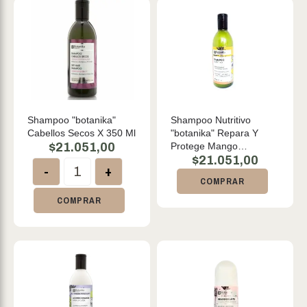
Shampoo "botanika"
Shampoo Nutritivo
Cabellos Secos X 350 Ml
"botanika" Repara Y
$
21.051,00
Protege Mango
Almendra Y Coco 350ml
$
21.051,00
-
+
COMPRAR
COMPRAR