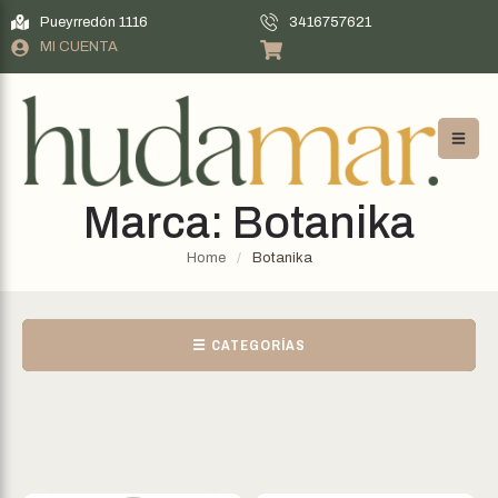
Pueyrredón 1116
3416757621
MI CUENTA
Marca:
Botanika
Home
/
Botanika
☰ CATEGORÍAS