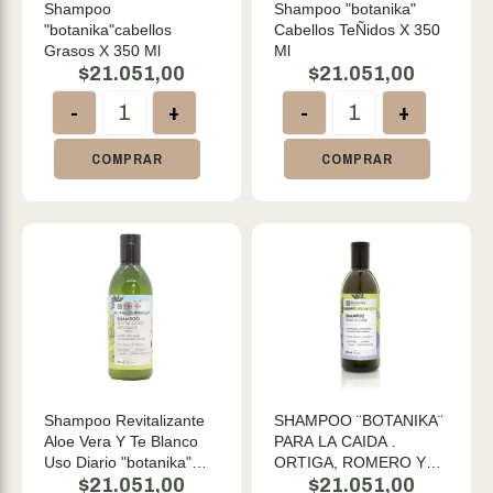
Shampoo
Shampoo "botanika"
"botanika"cabellos
Cabellos TeÑidos X 350
Grasos X 350 Ml
Ml
$
21.051,00
$
21.051,00
-
+
-
+
COMPRAR
COMPRAR
Shampoo Revitalizante
SHAMPOO ¨BOTANIKA¨
Aloe Vera Y Te Blanco
PARA LA CAIDA .
Uso Diario "botanika"
ORTIGA, ROMERO Y
Cruelty Free 350ml
$
21.051,00
JENGIBRE. 350 ML
$
21.051,00