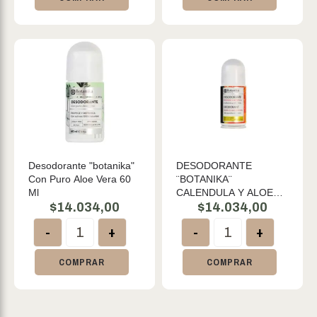
Desodorante "botanika"
DESODORANTE
Con Puro Aloe Vera 60
¨BOTANIKA¨
Ml
CALENDULA Y ALOE
$
14.034,00
VERA 60 ML
$
14.034,00
-
+
-
+
COMPRAR
COMPRAR