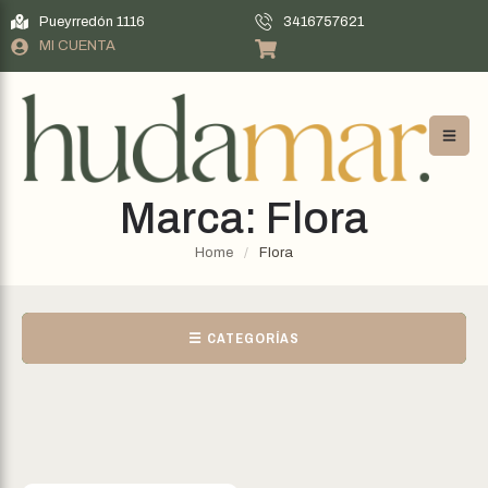
Pueyrredón 1116
3416757621
MI CUENTA
Marca:
Flora
Home
/
Flora
☰ CATEGORÍAS