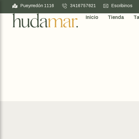
Pueyrredón 1116
3416757621
Escribinos
Inicio
Tienda
Ta