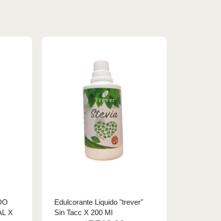
DO
Edulcorante Liquido "trever"
L X
Sin Tacc X 200 Ml