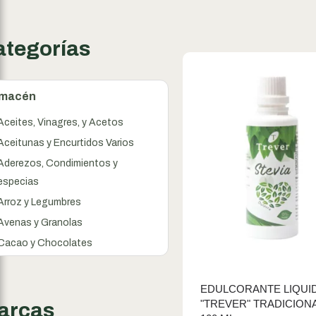
ategorías
lmacén
Aceites, Vinagres, y Acetos
Aceitunas y Encurtidos Varios
Aderezos, Condimientos y
especias
Arroz y Legumbres
Avenas y Granolas
Cacao y Chocolates
Cereales
Conservas
EDULCORANTE LIQUI
"TREVER" TRADICIONA
Dulces y Mermeladas
arcas