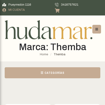
Pueyrredón 1116
3416757621
MI CUENTA
Marca:
Themba
Home
/
Themba
☰ CATEGORÍAS