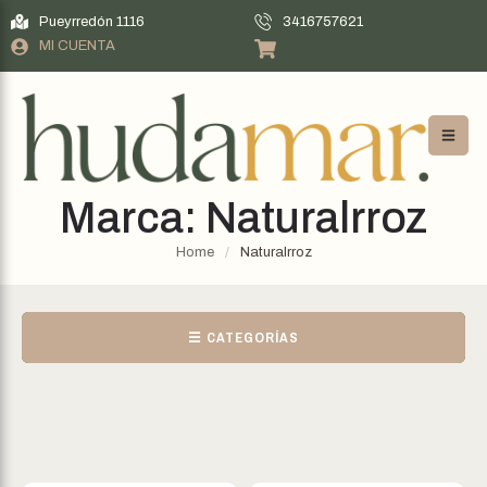
Pueyrredón 1116
3416757621
MI CUENTA
Marca:
Naturalrroz
Home
/
Naturalrroz
☰ CATEGORÍAS