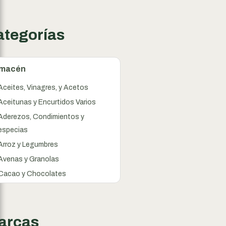
ategorías
lmacén
Aceites, Vinagres, y Acetos
Aceitunas y Encurtidos Varios
Aderezos, Condimientos y
especias
Arroz y Legumbres
Avenas y Granolas
Cacao y Chocolates
Cereales
Conservas
Dulces y Mermeladas
arcas