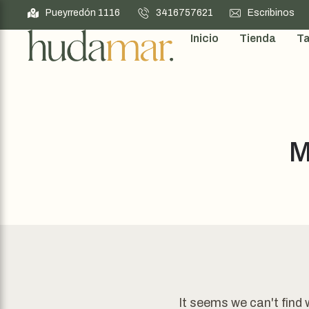
Pueyrredón 1116
3416757621
Escribinos
Inicio
Tienda
Ta
M
It seems we can't find 