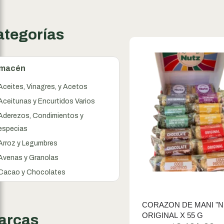
ategorías
lmacén
Aceites, Vinagres, y Acetos
Aceitunas y Encurtidos Varios
Aderezos, Condimientos y
especias
Arroz y Legumbres
Avenas y Granolas
Cacao y Chocolates
Cereales
Conservas
CORAZON DE MANI "N
ORIGINAL X 55 G
Dulces y Mermeladas
arcas