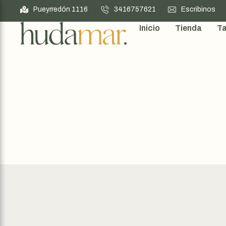
Pueyrredón 1116
3416757621
Escribinos
Inicio
Tienda
Ta