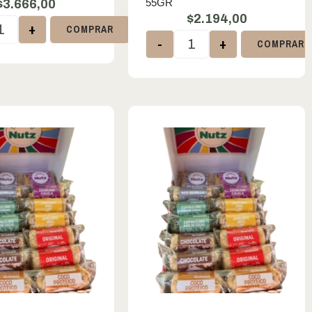
55GR
$
3.666,00
$
2.194,00
+
COMPRAR
-
+
COMPRAR