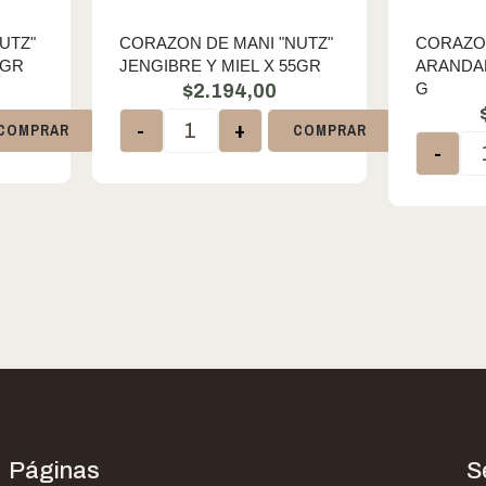
UTZ"
CORAZON DE MANI "NUTZ"
CORAZON
5GR
JENGIBRE Y MIEL X 55GR
ARANDAN
G
$
2.194,00
-
+
COMPRAR
COMPRAR
-
Páginas
S