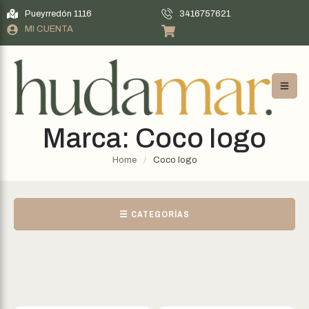
Pueyrredón 1116
3416757621
MI CUENTA
Marca:
Coco Iogo
Home
/
Coco Iogo
☰ CATEGORÍAS