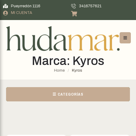
Pueyrredón 1116
3416757621
MI CUENTA
Marca:
Kyros
Home
/
Kyros
☰ CATEGORÍAS