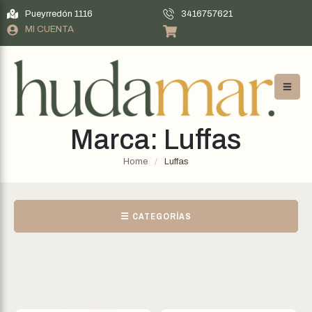
Pueyrredón 1116
3416757621
MI CUENTA
Marca:
Luffas
Home
/
Luffas
☰ CATEGORÍAS