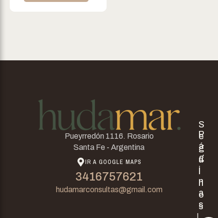
S
P
e
Pueyrredón 1116. Rosario
á
g
Santa Fe - Argentina
g
u
IR A GOOGLE MAPS
i
i
3416757621
n
n
hudamarconsultas@gmail.com
a
o
s
s
I