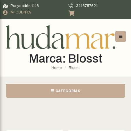
Pueyrredón 1116
3416757621
MI CUENTA
Marca:
Blosst
Home
/
Blosst
☰ CATEGORÍAS